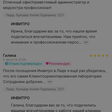
Отличный офис!приветливый администратор и 
медсестра профессионал!
Почему лабораторная диагностика
Лида, бульвар Князя Гедемина, 12/1
важна?
ИНВИТРО
Ирина, благодарим вас за то, что нашли время 
поделиться впечатлениями. Нам приятно, что 
внимание и профессионализм персо...
Регулярные лабораторные исследования могут помочь:
Выявлять заболевания на ранних стадиях;
Галина
5 августа 2026
Контролировать течение хронических болезней,
Отзыв подтвержден
Рекомендую
позволяя корректировать терапию;
После посещения Инвитро в Лиде я ещё раз убедилась, 
Подобрать персонализированное лечение, учитывая
что это самая Клиентоориентированная лаборатория. 
индивидуальные особенности организма;
Сотрудники доброже...
Оценить общее состояние здоровья, даже при
Лида, бульвар Князя Гедемина, 12/1
отсутствии явных симптомов.
ИНВИТРО
Предотвратить осложнения, выявляя скрытые риски
Галина, благодарим вас за то, что поделились 
для организма.
вашими впечатлениями о работе нашей клиники. 