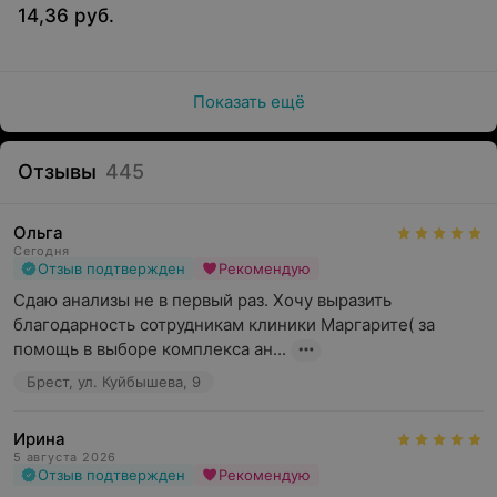
работу внутренних органов, таких как печень и
14,36 руб.
почки, а также оценить уровень сахара и
холестерина.
Гормональная диагностика
— используется для
Показать ещё
контроля эндокринной системы, репродуктивного
здоровья и обмена веществ.
Отзывы
445
Микробиологические исследования
— направлены
на выявление инфекционных заболеваний,
определение возбудителей и их чувствительности к
Ольга
терапии.
Сегодня
Отзыв подтвержден
Рекомендую
Иммунологические тесты
— могут помочь оценить
Сдаю анализы не в первый раз. Хочу выразить 
состояние иммунной системы, диагностировать
благодарность сотрудникам клиники Маргарите( за 
аллергии и аутоиммунные заболевания.
помощь в выборе комплекса ан...
Генетические исследования
— применяются для
Брест, ул. Куйбышева, 9
выявления наследственных заболеваний,
определения предрасположенности к различным
Ирина
патологиям.
5 августа 2026
Отзыв подтвержден
Рекомендую