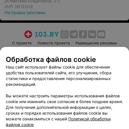
ул.Максима Богдановича, 3-3
УНП: 191121513
На правах рекламы
О проекте
Новости проекта
Размещение рекламы
Медицинский маркетинг
Публичный договор
Обработка файлов cookie
Пользовательское соглашение
Способы оплаты
Наш сайт использует файлы cookie для обеспечения
Вакансии
Партнеры
удобства пользователей сайта, его улучшения, сбора
Написать руководителю 103.by
статистики и предоставления персонализированных
Написать в поддержку
рекомендаций.
Персональные настройки cookie
Вы можете настроить параметры использования файлов
Обработка персональных данных
cookie или изменить свое согласие в более позднее время.
Для получения дополнительной информации о целях,
сроках и порядке использования файлов cookie вы
можете ознакомиться с нашей
Политикой обработки
файлов cookie