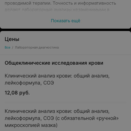
проводимой терапии. Точность и информативность
делают лабораторные анализы незаменимыми в
современной медицине.
Показать ещё
Цены
Основные направления лабораторных
Все
/
Лабораторная диагностика
исследований
Общеклинические исследования крови
Клинический анализ крови: общий анализ,
Лабораторные анализы охватывают широкий спектр
лейкоформула, СОЭ
медицинских направлений. Среди них:
12,08 руб.
Клинические исследования крови
— могут
позволить оценить уровень гемоглобина, выявить
анемию, воспалительные процессы и другие
Клинический анализ крови: общий анализ,
отклонения.
лейкоформула, СОЭ (с обязательной «ручной»
микроскопией мазка)
Биохимические тесты
— могут помочь определить